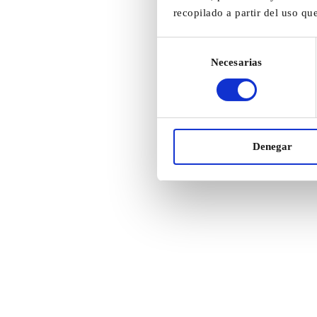
recopilado a partir del uso qu
Selección
Necesarias
de
consentimiento
Denegar