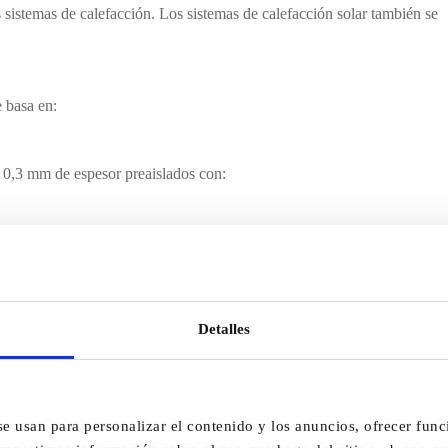
 sistemas de calefacción. Los sistemas de calefacción solar también se
 basa en:
 0,3 mm de espesor preaislados con:
 medio transportado:
-60 a +200°C (+220°C a corto plazo) y
Detalles
se usan para personalizar el contenido y los anuncios, ofrecer func