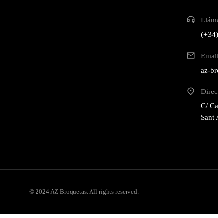
Llám
(+34)
Emai
az-br
Direc
C/ Ca
Sant 
© 2024 AZ Broquetas. All rights reserved.