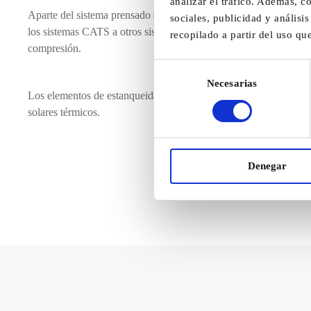
analizar el tráfico. Además, 
Aparte del sistema prensado de unión con la máquina CATS 120, 
sociales, publicidad y anális
los sistemas CATS a otros sistemas: Sistema C-Klip que es un sis
recopilado a partir del uso qu
compresión.
Selección
Necesarias
de
Los elementos de estanqueidad (juntas Kingerslin) resistentes a la
consentimiento
solares térmicos.
energía solar térmic
Denegar