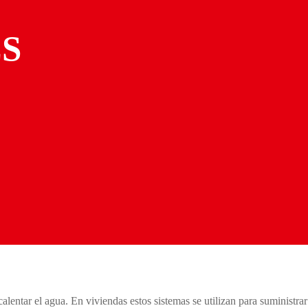
S
 calentar el agua. En viviendas estos sistemas se utilizan para suministrar