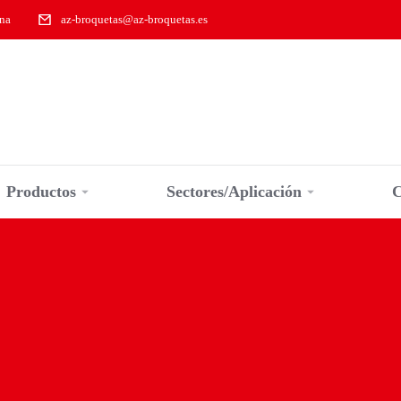
ona
az-broquetas@az-broquetas.es
Productos
Sectores/Aplicación
C