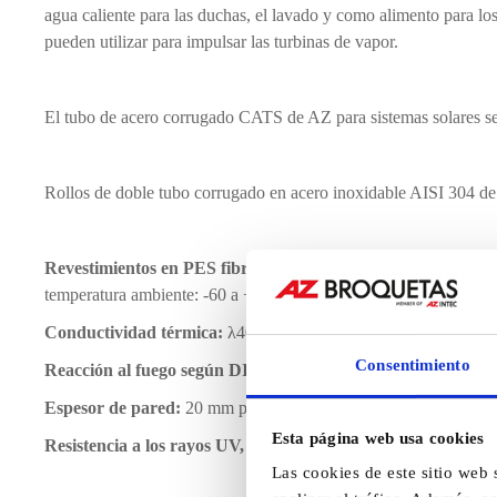
agua caliente para las duchas, el lavado y como alimento para los
pueden utilizar para impulsar las turbinas de vapor.
El tubo de acero corrugado CATS de AZ para sistemas solares se
Rollos de doble tubo corrugado en acero inoxidable AISI 304 de
Revestimientos en PES fibroso que soporta temperatura del
temperatura ambiente: -60 a +80°C (+100°C a corto plazo).
Conductividad térmica:
λ40 °C = 0,037 Wm-1K-1.
Consentimiento
Reacción al fuego según DIN 4102:
clase B2.
Espesor de pared:
20 mm para todos los diámetros.
Esta página web usa cookies
Resistencia a los rayos UV, apto para exteriores.
Las cookies de este sitio web 