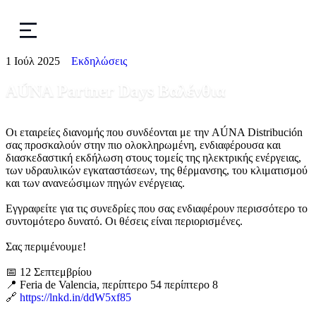
1 Ιούλ 2025
Εκδηλώσεις
AÚNA Partner Days Βαλένθια
Οι εταιρείες διανομής που συνδέονται με την AÚNA Distribución
σας προσκαλούν στην πιο ολοκληρωμένη, ενδιαφέρουσα και
διασκεδαστική εκδήλωση στους τομείς της ηλεκτρικής ενέργειας,
των υδραυλικών εγκαταστάσεων, της θέρμανσης, του κλιματισμού
και των ανανεώσιμων πηγών ενέργειας.
Εγγραφείτε για τις συνεδρίες που σας ενδιαφέρουν περισσότερο το
συντομότερο δυνατό. Οι θέσεις είναι περιορισμένες.
Σας περιμένουμε!
📅 12 Σεπτεμβρίου
📍 Feria de Valencia, περίπτερο 54 περίπτερο 8
🔗
https://lnkd.in/ddW5xf85