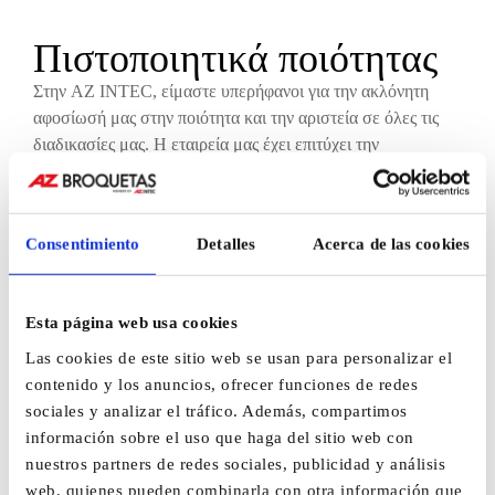
Πιστοποιητικά ποιότητας
Στην AZ INTEC, είμαστε υπερήφανοι για την ακλόνητη
αφοσίωσή μας στην ποιότητα και την αριστεία σε όλες τις
διαδικασίες μας. Η εταιρεία μας έχει επιτύχει την
πιστοποίηση ISO 9001, ένα διεθνές πρότυπο που εγγυάται
την εφαρμογή ενός αποτελεσματικού συστήματος
διαχείρισης ποιότητας. Το επίτευγμα αυτό αντικατοπτρίζει τη
Consentimiento
Detalles
Acerca de las cookies
συνεχή δέσμευσή μας για συνεχή βελτίωση και ικανοποίηση
των πελατών μας. Ακολουθώντας τις αυστηρές απαιτήσεις
που θέτει το ISO 9001, διασφαλίζουμε ότι τα προϊόντα και
Esta página web usa cookies
οι υπηρεσίες μας όχι μόνο ανταποκρίνονται στις προσδοκίες
των πελατών μας, αλλά και τις ξεπερνούν.
Las cookies de este sitio web se usan para personalizar el
contenido y los anuncios, ofrecer funciones de redes
Η πιστοποίηση ISO 9001 της AZ INTEC αποτελεί απόδειξη
sociales y analizar el tráfico. Además, compartimos
της ικανότητάς μας να παρέχουμε αξιόπιστες,
información sobre el uso que haga del sitio web con
αποτελεσματικές και υψηλής ποιότητας λύσεις, διακρίνοντάς
nuestros partners de redes sociales, publicidad y análisis
μας ως ηγέτες στον κλάδο μας.
web, quienes pueden combinarla con otra información que