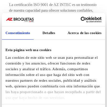
La certificación ISO 9001 de AZ INTEC es un testimonio
de nuestra capacidad para ofrecer soluciones confiables,
eficientes y de alta calidad, destacándonos como líderes en
nuestra industria.
Consentimiento
Detalles
Acerca de las cookies
En AZ INTEC, estamos comprometidos con la protección
Esta página web usa cookies
del medio ambiente y la sostenibilidad en todas nuestras
operaciones. Nos enorgullece anunciar que hemos
Las cookies de este sitio web se usan para personalizar el
obtenido la certificación ISO 14001, un estándar
contenido y los anuncios, ofrecer funciones de redes
internacional que reconoce la implementación de un
sociales y analizar el tráfico. Además, compartimos
sistema de gestión ambiental eficaz. Este logro demuestra
información sobre el uso que haga del sitio web con
nuestro compromiso con la reducción de impactos
nuestros partners de redes sociales, publicidad y análisis
ambientales, el cumplimiento de la legislación vigente y la
web, quienes pueden combinarla con otra información que
mejora continua en nuestras prácticas medioambientales.
les haya proporcionado o que hayan recopilado a partir del
Al adherirnos a los exigentes requisitos de la norma ISO
uso que haya hecho de sus servicios.
14001, garantizamos que nuestras actividades son