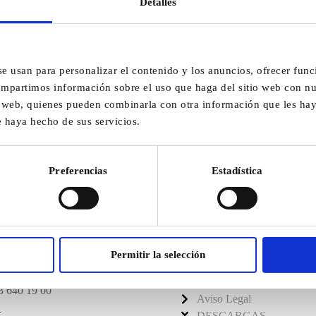
Detalles
se usan para personalizar el contenido y los anuncios, ofrecer func
compartimos información sobre el uso que haga del sitio web con nu
is web, quienes pueden combinarla con otra información que les h
e haya hecho de sus servicios.
Preferencias
Estadística
Enlaces de interés
Permitir la selección
anos
Política de Cookies
Política de Privacidad
3 640 19 00
Aviso Legal
l
DESCARGAS