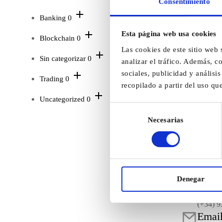
Consentimiento
Banking
0
Esta página web usa cookies
Blockchain
0
Las cookies de este sitio web 
Sin categorizar
0
analizar el tráfico. Además, 
sociales, publicidad y anális
Trading
0
recopilado a partir del uso qu
Uncategorized
0
Selección
Necesarias
de
consentimiento
Contacto
Denegar
Llám
(+34) 9
Emai