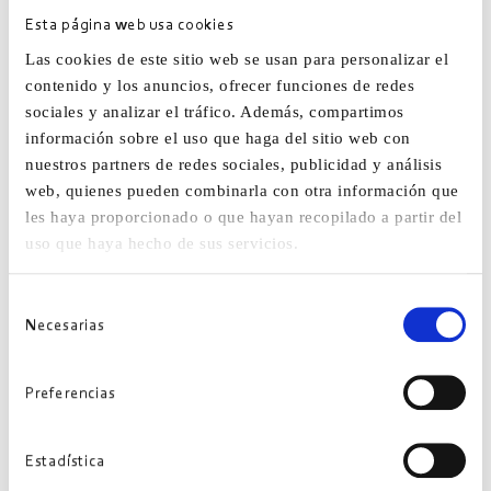
allions expérience et
Esta página web usa cookies
innovation pour fabriquer des
Las cookies de este sitio web se usan para personalizar el
systèmes métalliques de haute
contenido y los anuncios, ofrecer funciones de redes
qualité.
sociales y analizar el tráfico. Además, compartimos
Chaque étape du processus —
información sobre el uso que haga del sitio web con
de la production au contrôle
nuestros partners de redes sociales, publicidad y análisis
final — témoigne de notre
web, quienes pueden combinarla con otra información que
engagement en faveur de la
les haya proporcionado o que hayan recopilado a partir del
fiabilité, de la durabilité et
uso que haya hecho de sus servicios.
de l’excellence technique
.
Selección
Nous fabriquons des
Necesarias
de
produits de qualité.
consentimiento
Nous inspirons
confiance.
Preferencias
Estadística