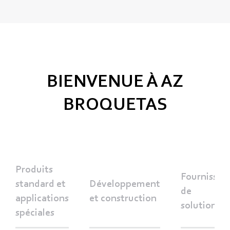
BIENVENUE À AZ
BROQUETAS
Produits
Fournisseu
standard et
Développement
de
applications
et construction
solutions
spéciales