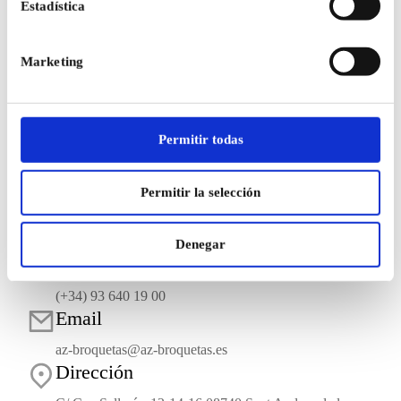
Estadística
curvatura y errores habituales
Tubo corrugado inox - Sistema CATS
julio 9, 2026
Marketing
Permitir todas
Permitir la selección
Contacto
Denegar
Llámanos
(+34) 93 640 19 00
Email
az-broquetas@az-broquetas.es
Dirección