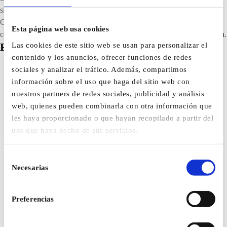
sistemas metálicos de alta calidad.
Cada proceso —de la producción al control final— refleja nuestro
Esta página web usa cookies
compromiso con la
fiabilidad, la durabilidad y la excelencia técnica
.
Las cookies de este sitio web se usan para personalizar el
Fabricamos calidad. Producimos confianza.
contenido y los anuncios, ofrecer funciones de redes
sociales y analizar el tráfico. Además, compartimos
información sobre el uso que haga del sitio web con
Noticias y eventos
nuestros partners de redes sociales, publicidad y análisis
web, quienes pueden combinarla con otra información que
les haya proporcionado o que hayan recopilado a partir del
uso que haya hecho de sus servicios.
Tubo corrugado inox frente a cobre:
tabla comparativa técnica
Selección
Tubo corrugado inox - Sistema CATS
julio 14, 2026
Necesarias
Errores que invalidan una instalación de
de
tubo corrugado inox: lo que vemos en
consentimiento
obra y cómo evitarlo
Preferencias
Tubo corrugado inox - Sistema CATS
julio 13, 2026
Cómo doblar tubo corrugado inox sin
perder caudal: técnica, radio de