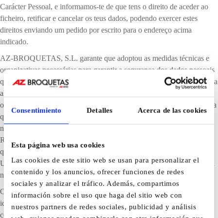
Carácter Pessoal, e informamos-te de que tens o direito de aceder ao
ficheiro, retificar e cancelar os teus dados, podendo exercer estes
direitos enviando um pedido por escrito para o endereço acima
indicado.
AZ-BROQUETAS, S.L. garante que adoptou as medidas técnicas e
organizativas necessárias para garantir a segurança dos dados pessoais
que se encontram na nossa base de dados de subscritores, e evitar a sua
alteração, perda, tratamento ou acesso não autorizado, tendo em conta
o estado da tecnologia, a natureza dos dados armazenados e os riscos a
Consentimiento
Detalles
Acerca de las cookies
que estão expostos, tudo em conformidade com o disposto na LPD e
no Real Decreto 994/1999, de 11 de junho, pelo qual se aprova o
Regulamento de medidas de segurança dos ficheiros automatizados
Esta página web usa cookies
que contenham dados de carácter pessoal. Não obstante, o
Las cookies de este sitio web se usan para personalizar el
UTILIZADOR deve estar consciente de que as medidas de segurança
contenido y los anuncios, ofrecer funciones de redes
na Internet não são inexpugnáveis.
sociales y analizar el tráfico. Además, compartimos
Os dados solicitados são estritamente necessários para a correta
información sobre el uso que haga del sitio web con
identificação do remetente e para a realização de tarefas básicas para
nuestros partners de redes sociales, publicidad y análisis
completar o teu pedido. A AZ-BROQUETAS, S.L., insiste no seu