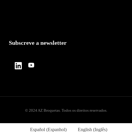
Subscreve a newsletter
© 2024 AZ Broquetas. Todos os direitos reservados.
Español
(
Espanhol
)
English
(
Inglês
)