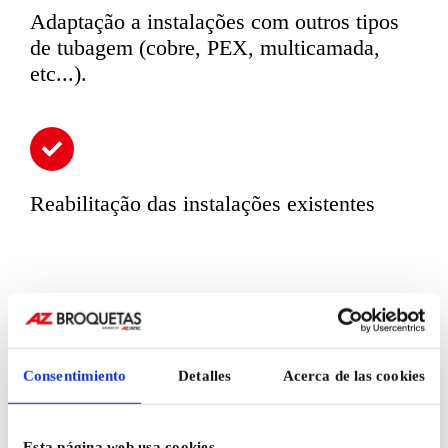
Adaptação a instalações com outros tipos
de tubagem (cobre, PEX, multicamada,
etc...).
Reabilitação das instalações existentes
O SISTEMA DE
PRENSAGEM QUE
Consentimiento
Detalles
Acerca de las cookies
TRANSFORMA AS
Esta página web usa cookies