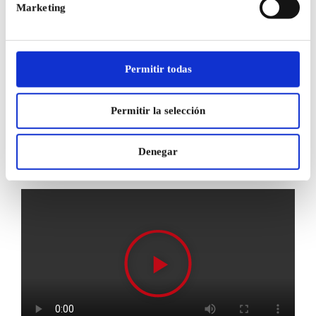
indústria hidrotermo-sanitária. O seu design versátil torna-a
Marketing
perfeita para uma vasta gama de aplicações, incluindo
distribuição de água, gás e sistemas solares térmicos. Esta
prensa é fornecida numa mala de transporte, com um corta-
Permitir todas
tubos e as 5 garras para os diferentes diâmetros de tubo, Dn8,
Dn12, DN15, Dn20 e Dn25.
Permitir la selección
Simplifica os teus processos de instalação e garante
resultados profissionais com a nossa ferramenta de
prensagem.
Denegar