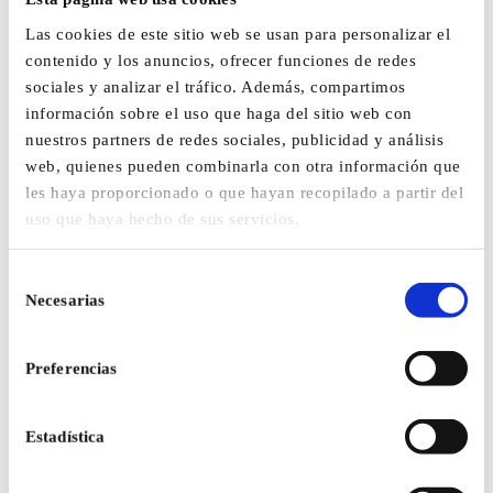
INSTALAÇÕES
Las cookies de este sitio web se usan para personalizar el
DESCOBRE O
contenido y los anuncios, ofrecer funciones de redes
sociales y analizar el tráfico. Además, compartimos
CONFORTO DA
información sobre el uso que haga del sitio web con
nuestros partners de redes sociales, publicidad y análisis
PRENSA CATS 120
web, quienes pueden combinarla con otra información que
les haya proporcionado o que hayan recopilado a partir del
uso que haya hecho de sus servicios.
Versatilidade e eficiência nas instalações:
A nossa ferramenta de cravar CATS 120 é a solução ideal
Selección
Necesarias
para a instalação no local de tubos Cats®. Concebida para se
de
adaptar a uma variedade de condições e aplicações, permite-
consentimiento
lhe trabalhar com diâmetros internos de Dn8 a Dn25,
Preferencias
mantendo a mesma pressão e criando uma junta plana
perfeita ao pressionar três ondas de tubo.
Estadística
Com uma única unidade, podes instalar de forma rápida e
fácil, optimizando tempo e recursos para projectos na