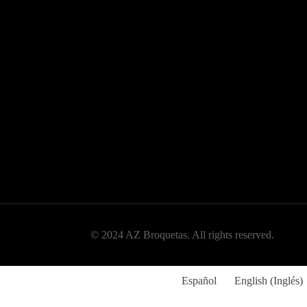
© 2024 AZ Broquetas. All rights reserved.
Español
English
(
Inglés
)