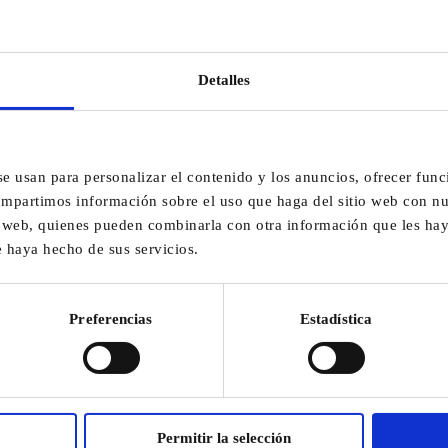
TECNOLOGÍA Y P
Detalles
DETALLE
En
AZ Broquetas
unimos experie
se usan para personalizar el contenido y los anuncios, ofrecer func
de alta calidad.
compartimos información sobre el uso que haga del sitio web con nu
Cada proceso —de la producción a
is web, quienes pueden combinarla con otra información que les h
fiabilidad, la durabilidad y la e
e haya hecho de sus servicios.
Fabricamos calidad. P
Preferencias
Estadística
Permitir la selección