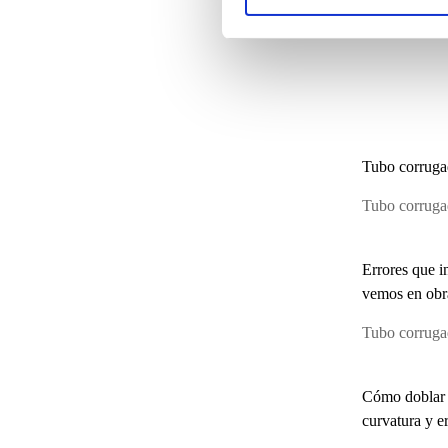
Tubo corrugad
Tubo corruga
Errores que i
vemos en obr
Tubo corruga
Cómo doblar t
curvatura y e