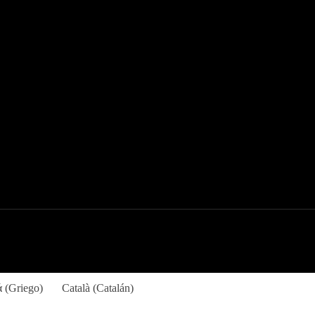
ά
(
Griego
)
Català
(
Catalán
)