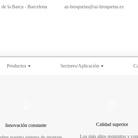
 de la Barca - Barcelona
az-broquetas@az-broquetas.es
Productos
Sectores/Aplicación
Ca
Calidad superior
Innovación constante
Los más altos requisitos y con
ubre nuestro sistema de montaje