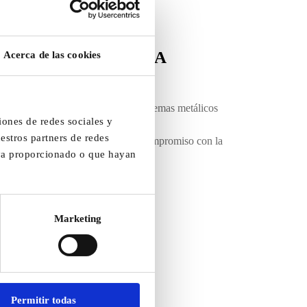
RECISIÓN EN CADA
Acerca de las cookies
ncia e innovación para fabricar sistemas metálicos
iones de redes sociales y
estros partners de redes
l control final— refleja nuestro compromiso con la
aya proporcionado o que hayan
xcelencia técnica
.
roducimos confianza.
Marketing
Permitir todas