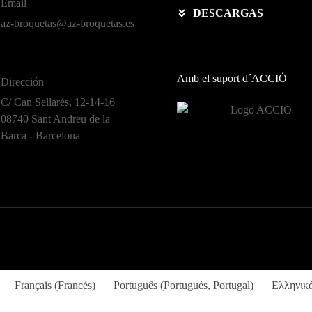
Email
DESCARGAS
az-broquetas@az-broquetas.es
Amb el suport d´ACCIÓ
Dirección
C/ Can Sellarés, 12-14-16
08740 Sant Andreu de la
Barca - Barcelona
Français
(
Francés
)
Português
(
Portugués, Portugal
)
Ελληνικ