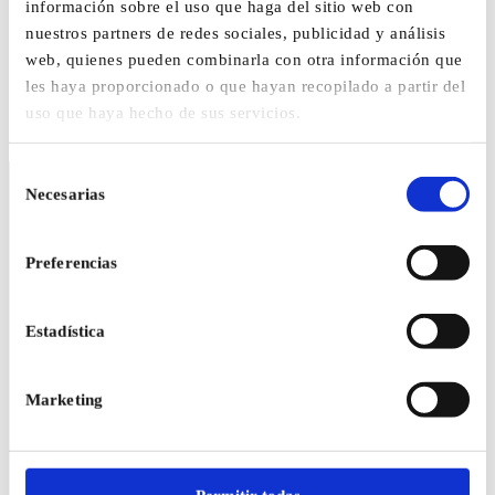
información sobre el uso que haga del sitio web con
LinkedIn
nuestros partners de redes sociales, publicidad y análisis
Facebook
web, quienes pueden combinarla con otra información que
WhatsApp
les haya proporcionado o que hayan recopilado a partir del
uso que haya hecho de sus servicios.
Selección
Necesarias
de
consentimiento
Preferencias
Estadística
Contacto
Marketing
Liga-nos para