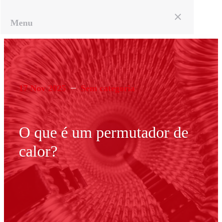
Menu
Menu
17 Nov 2025
Sem categoria
O que é um permutador de
calor?