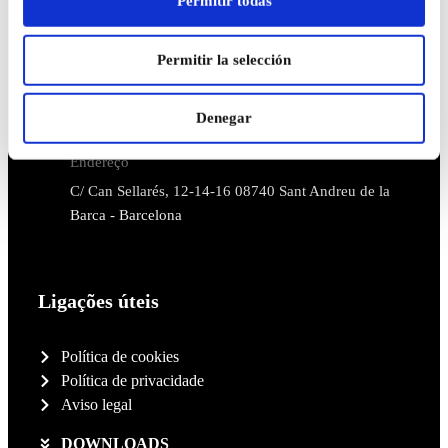
Permitir todas
(+34) 93 640 19 00
Permitir la selección
Correio eletrónico
az-broquetas@az-broquetas.es
Denegar
Endereço
C/ Can Sellarés, 12-14-16 08740 Sant Andreu de la
Barca - Barcelona
Ligações úteis
Política de cookies
Política de privacidade
Aviso legal
DOWNLOADS